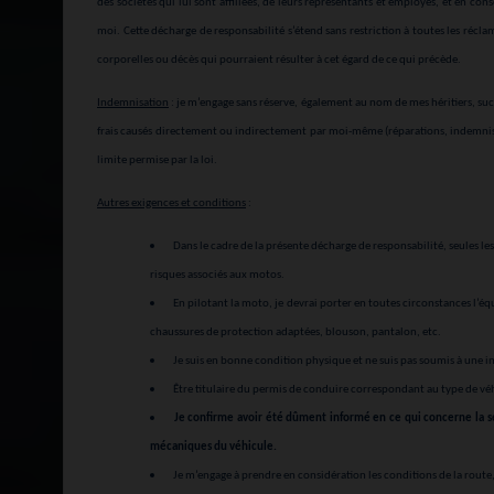
des sociétés qui lui sont affiliées, de leurs représentants et employés, et en c
moi. Cette décharge de responsabilité s’étend sans restriction à toutes les récl
corporelles ou décès qui pourraient résulter à cet égard de ce qui précède.
Indemnisation
: je m’engage sans réserve, également au nom de mes héritiers, suc
frais causés directement ou indirectement par moi-même (réparations, indemnisat
limite permise par la loi.
Autres exigences et conditions
:
Dans le cadre de la présente décharge de responsabilité, seules le
risques associés aux motos.
En pilotant la moto, je devrai porter en toutes circonstances l’
chaussures de protection adaptées, blouson, pantalon, etc.
Je suis en bonne condition physique et ne suis pas soumis à une 
Être titulaire du permis de conduire correspondant au type de véhi
Je confirme avoir été dûment informé en ce qui concerne la sé
mécaniques du véhicule.
Je m’engage à prendre en considération les conditions de la route