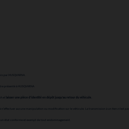
finis par HUSQVARNA.
être présenté à HUSQVARNA
NA et
laisser une pièce d’identité en dépôt jusqu’au retour du véhicule.
 n’effectuer aucune manipulation ou modification sur le véhicule. La transmission à un tiers n’est pas
ns un état conforme et exempt de tout endommagement.