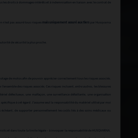
s les droits à dommages-intérêts et à indemnisation en liaison avec le contrat de
Husqvarna
n n’est pas assuré tous risques
mais uniquement assuré aux tiers
par
utorité de sécurité la plus proche.
otage de motos afin de pouvoir apprécier correctement tous les risques associés.
e l’ensemble des risques associés. Ces risques incluent,
entre autres
, les blessures
ériel défectueux, une malfaçon, une surveillance défaillante, une organisation
spécifique à cet égard. J’assume seul la responsabilité du matériel utilisé par moi
s échéant, de supporter personnellement les coûts liés à des soins médicaux ou
 droits et dans toute la limite légale – à invoquer la responsabilité de HUSQVARNA,