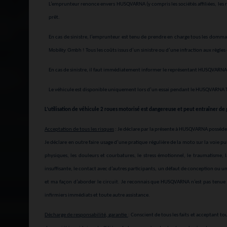
L’emprunteur renonce envers HUSQVARNA (y compris les sociétés affiliées, les re
prêt.
En cas de sinistre, l’emprunteur est tenu de prendre en charge tous les dommage
Mobility Gmbh
! Tous les coûts issus d’un sinistre ou d’une infraction aux règl
En cas de sinistre, il faut immédiatement informer le représentant HUSQVARNA s
Le véhicule est disponible uniquement lors d’un essai pendant le HUSQVARN
L’utilisation de véhicule 2 roues motorisé est dangereuse et peut entraîner de 
Acceptation de tous les risques
: Je déclare par la présente à HUSQVARNA posséder
Je déclare en outre faire usage d’une pratique régulière de la moto sur la voie p
physiques, les douleurs et courbatures, le stress émotionnel, le traumatisme,
insuffisante, le contact avec d’autres participants, un défaut de conception ou un
et ma façon d’aborder le circuit. Je reconnais que HUSQVARNA n’est pas tenue 
infirmiers immédiats et toute autre assistance.
Décharge de responsabilité, garantie
: Conscient de tous les faits et acceptant t