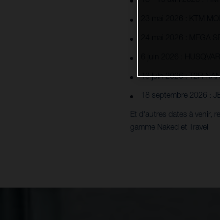
18 - 19 avril 2026
: TI
23 mai 2026
: KTM MO
24 mai 2026
: MEGA S
6 juin 2026
: HUSQVAR
13 juin 2026
: T2R NAN
18 septembre 2026 :
J
Et d'autres dates à venir, 
gamme Naked et Travel