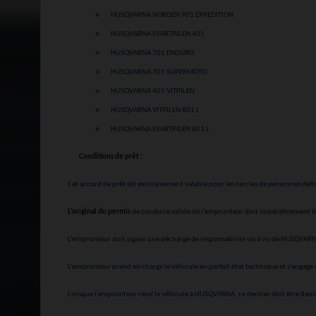
HUSQVARNA NORDEN 901 EXPEDITION
HUSQVARNA SVARTPILEN 401
HUSQVARNA 701 ENDURO
HUSQVARNA 701 SUPERMOTO
HUSQVARNA 401 VITPILEN
HUSQVARNA VITPILEN 801 L
HUSQVARNA SVARTPILEN 801 L
Conditions de prêt :
Cet accord de prêt est exclusivement valable pour les cercles de personnes dé
L’original du permis
de conduire valide de l’emprunteur doit impérativement 
L’emprunteur doit signer une décharge de responsabilité vis à vis de HUSQVAR
L’emprunteur prend en charge le véhicule en parfait état technique et s’engage à
Lorsque l’emprunteur rend le véhicule à HUSQVARNA, ce dernier doit être da