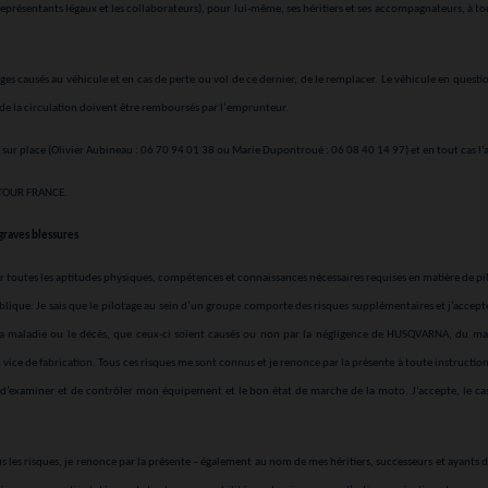
présentants légaux et les collaborateurs), pour lui-même, ses héritiers et ses accompagnateurs, à tou
s causés au véhicule et en cas de perte ou vol de ce dernier, de le remplacer. Le véhicule en questio
es de la circulation doivent être remboursés par l‘emprunteur.
ur place (Olivier Aubineau : 06 70 94 01 38 ou Marie Dupontroué : 06 08 40 14 97) et en tout cas l’a
A TOUR FRANCE
.
graves blessures
 toutes les aptitudes physiques, compétences et connaissances nécessaires requises en matière de pil
ublique. Je sais que le pilotage au sein d’un groupe comporte des risques supplémentaires et j’accept
 la maladie ou le décès, que ceux-ci soient causés ou non par la négligence de HUSQVARNA, du mat
 vice de fabrication. Tous ces risques me sont connus et je renonce par la présente à toute instruction 
d’examiner et de contrôler mon équipement et le bon état de marche de la moto. J’accepte, le ca
ous les risques, je renonce par la présente – également au nom de mes héritiers, successeurs et ayants