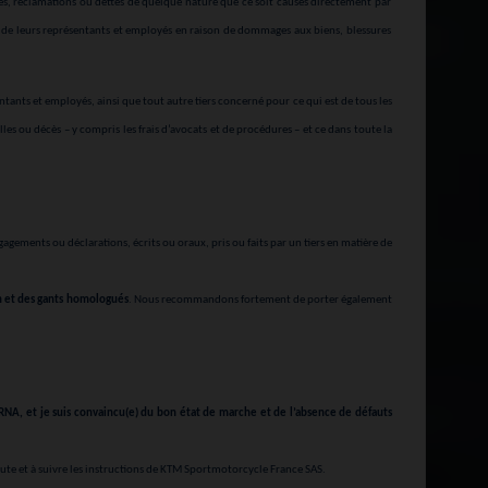
ages, réclamations ou dettes de quelque nature que ce soit causés directement par
es, de leurs représentants et employés en raison de dommages aux biens, blessures
tants et employés, ainsi que tout autre tiers concerné pour ce qui est de tous les
 ou décès – y compris les frais d’avocats et de procédures – et ce dans toute la
agements ou déclarations, écrits ou oraux, pris ou faits par un tiers en matière de
n et des gants homologués
. Nous recommandons fortement de porter également
NA, et je suis convaincu(e) du bon état de marche et de l’absence de défauts
ute et à suivre les instructions de KTM Sportmotorcycle France SAS.