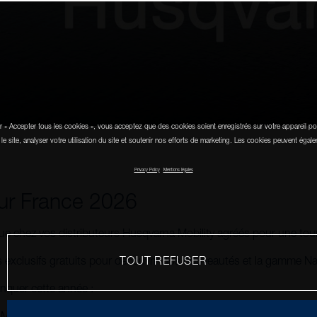
r « Accepter tous les cookies », vous acceptez que des cookies soient enregistrés sur votre appareil po
 le site, analyser votre utilisation du site et soutenir nos efforts de marketing. Les cookies peuvent égale
Privacy Policy
Mentions légales
ur France
2026
e chez vos distributeurs Husqvarna Mobility agréés pour une tour
TOUT REFUSER
 exclusifs gratuits pour découvrir nos nouveautés et la gamme Na
anquer cette année :