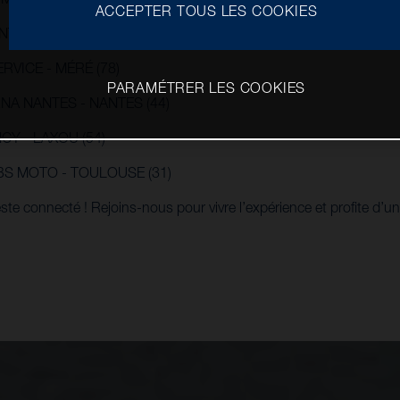
M MOTO SPORT - DOLE (39)
ACCEPTER TOUS LES COOKIES
NTLHERY - MONTLHERY (91)
ERVICE - MÉRÉ (78)
PARAMÉTRER LES COOKIES
NA NANTES - NANTES (44)
CY - LAXOU (54)
BS MOTO - TOULOUSE (31)
reste connecté ! Rejoins-nous pour vivre l’expérience et profite d’un