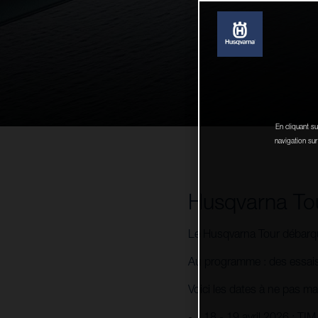
En cliquant su
navigation sur
Husqvarna To
Le Husqvarna Tour débarqu
Au programme : des essais
Voici les dates à ne pas m