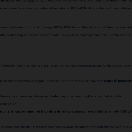
onséquence garantis et dégage de toute responsabilité ces derniers en cas d’actions en justice, domm
amations présentes et à venir intentées à l’encontre de HUSQVARNA, des sociétés qui lui sont affilié
cesseurs et ayants droits, à dédommager HUSQVARNA, les sociétés qui lui sont affiliées, leurs représen
ions, dommages et intérêts et autres coûts…) à la suite de dommages aux biens, blessures corporelles
s informations fournies dans les présentes sont concernées et je ne peux pas me fonder sur d’autres eng
équipement de protection approprié, - y compris,
entre autres
et au minimum
un casque de protectio
influence physique ou mentale susceptible de compromettre mon aptitude habituelle à piloter.
cule utilisé.
curité, le fonctionnement et la conduite du véhicule à moteur avant d’utiliser la moto HUSQVAR
, les conditions climatiques et autres conditions environnementales, à me soumettre au Code de la Ro