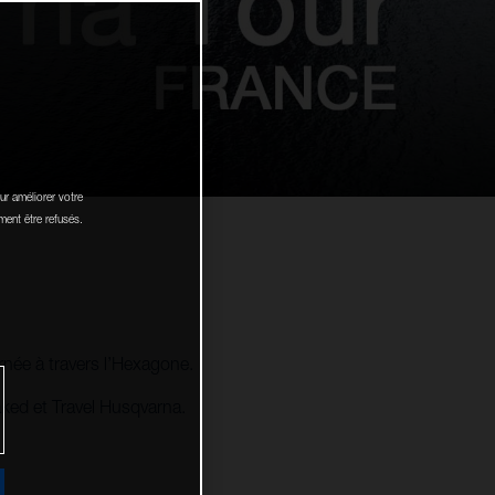
ur améliorer votre
ment être refusés.
née à travers l’Hexagone.
ked et Travel Husqvarna.