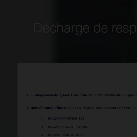
Décharge de res
Entre
Husqvarna Mobility GmbH
, Stallhofnerstr. 3, 5230 Mattighofen, ci-a
Ci-après dénommé « Emprunteur »
d’autre part,
l’accord
suivant a été conclu :
HUSQVARNA VITPILEN 801
HUSQVARNA SVARTPILEN 801
HUSQVARNA NORDEN 901